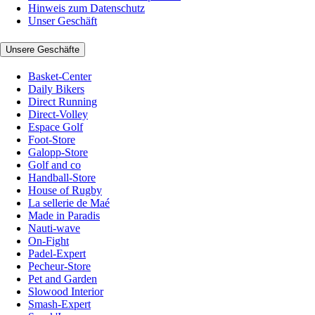
Hinweis zum Datenschutz
Unser Geschäft
Unsere Geschäfte
Basket-Center
Daily Bikers
Direct Running
Direct-Volley
Espace Golf
Foot-Store
Galopp-Store
Golf and co
Handball-Store
House of Rugby
La sellerie de Maé
Made in Paradis
Nauti-wave
On-Fight
Padel-Expert
Pecheur-Store
Pet and Garden
Slowood Interior
Smash-Expert