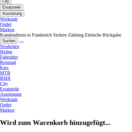
City
Ersatzteile
Ausrüstung
Werkstatt
Outlet
Marken
Kundendienst in Frankreich
Sichere Zahlung
Einfache Rückgabe
Suchen
Neuheiten
Helme
Fahrräder
Rennrad
Kies
MTB
BMX
City
Ersatzteile
Ausrüstung
Werkstatt
Outlet
Marken
Wird zum Warenkorb hinzugefügt...