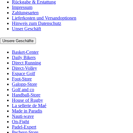
Rückgabe & Erstattung
Impressum
Zahlungsarten
Lieferkosten und Versandoptionen
Hinweis zum Datenschutz
Unser Geschäft
Unsere Geschäfte
Basket-Center
Daily Bikers
Direct Running
Direct-Volley
Espace Golf
Foot-Store
Galopp-Store
Golf and co
Handball-Store
House of Rugby
La sellerie de Maé
Made in Paradis
Nauti-wave
On-Fight
Padel-Expert
Pecheur-Store