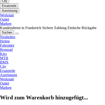
City
Ersatzteile
Ausrüstung
Werkstatt
Outlet
Marken
Kundendienst in Frankreich
Sichere Zahlung
Einfache Rückgabe
Suchen
Neuheiten
Helme
Fahrräder
Rennrad
Kies
MTB
BMX
City
Ersatzteile
Ausrüstung
Werkstatt
Outlet
Marken
Wird zum Warenkorb hinzugefügt...