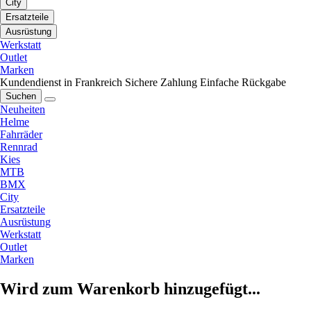
City
Ersatzteile
Ausrüstung
Werkstatt
Outlet
Marken
Kundendienst in Frankreich
Sichere Zahlung
Einfache Rückgabe
Suchen
Neuheiten
Helme
Fahrräder
Rennrad
Kies
MTB
BMX
City
Ersatzteile
Ausrüstung
Werkstatt
Outlet
Marken
Wird zum Warenkorb hinzugefügt...