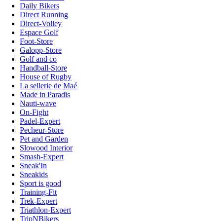
Daily Bikers
Direct Running
Direct-Volley
Espace Golf
Foot-Store
Galopp-Store
Golf and co
Handball-Store
House of Rugby
La sellerie de Maé
Made in Paradis
Nauti-wave
On-Fight
Padel-Expert
Pecheur-Store
Pet and Garden
Slowood Interior
Smash-Expert
Sneak'In
Sneakids
Sport is good
Training-Fit
Trek-Expert
Triathlon-Expert
TripNBikers