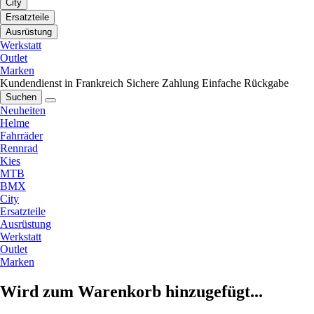
City
Ersatzteile
Ausrüstung
Werkstatt
Outlet
Marken
Kundendienst in Frankreich
Sichere Zahlung
Einfache Rückgabe
Suchen
Neuheiten
Helme
Fahrräder
Rennrad
Kies
MTB
BMX
City
Ersatzteile
Ausrüstung
Werkstatt
Outlet
Marken
Wird zum Warenkorb hinzugefügt...