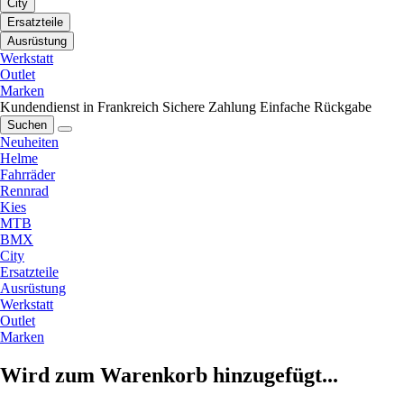
City
Ersatzteile
Ausrüstung
Werkstatt
Outlet
Marken
Kundendienst in Frankreich
Sichere Zahlung
Einfache Rückgabe
Suchen
Neuheiten
Helme
Fahrräder
Rennrad
Kies
MTB
BMX
City
Ersatzteile
Ausrüstung
Werkstatt
Outlet
Marken
Wird zum Warenkorb hinzugefügt...