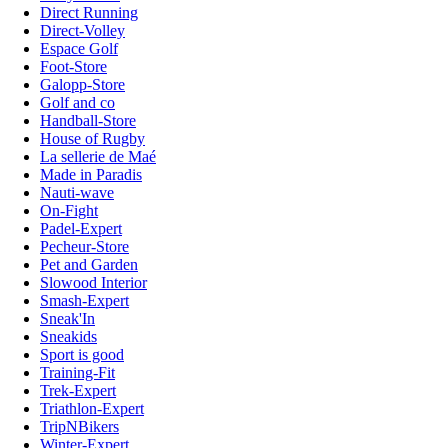
Direct Running
Direct-Volley
Espace Golf
Foot-Store
Galopp-Store
Golf and co
Handball-Store
House of Rugby
La sellerie de Maé
Made in Paradis
Nauti-wave
On-Fight
Padel-Expert
Pecheur-Store
Pet and Garden
Slowood Interior
Smash-Expert
Sneak'In
Sneakids
Sport is good
Training-Fit
Trek-Expert
Triathlon-Expert
TripNBikers
Winter-Expert