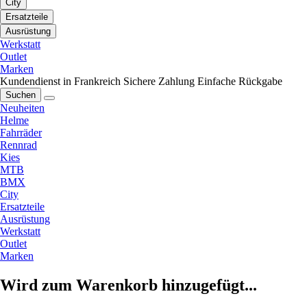
City
Ersatzteile
Ausrüstung
Werkstatt
Outlet
Marken
Kundendienst in Frankreich
Sichere Zahlung
Einfache Rückgabe
Suchen
Neuheiten
Helme
Fahrräder
Rennrad
Kies
MTB
BMX
City
Ersatzteile
Ausrüstung
Werkstatt
Outlet
Marken
Wird zum Warenkorb hinzugefügt...