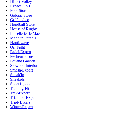
Direct-Volley
Espace Golf
Foot-Store
Galopp-Store
Golf and co
Handball-Store
House of Rugby
La sellerie de Maé
Made in Paradis
Nauti-wave
On-Fight
Padel-Expert
Pecheur-Store
Pet and Garden
Slowood Interior
Smash-Expert
Sneak'In
Sneakids
Sport is good
Training-Fit
Trek-Expert
Triathlon-Expert
TripNBikers
Winter-Expert