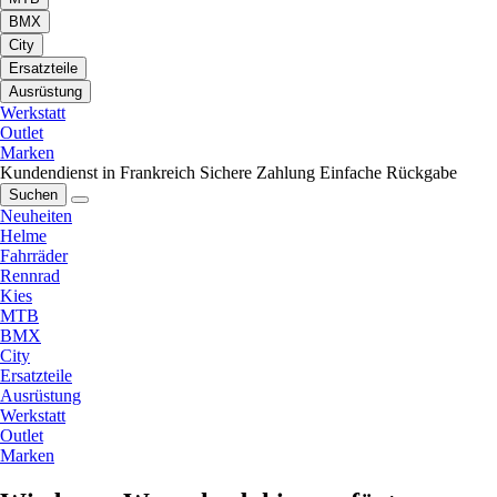
BMX
City
Ersatzteile
Ausrüstung
Werkstatt
Outlet
Marken
Kundendienst in Frankreich
Sichere Zahlung
Einfache Rückgabe
Suchen
Neuheiten
Helme
Fahrräder
Rennrad
Kies
MTB
BMX
City
Ersatzteile
Ausrüstung
Werkstatt
Outlet
Marken