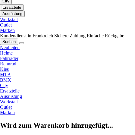
City
Ersatzteile
Ausrüstung
Werkstatt
Outlet
Marken
Kundendienst in Frankreich
Sichere Zahlung
Einfache Rückgabe
Suchen
Neuheiten
Helme
Fahrräder
Rennrad
Kies
MTB
BMX
City
Ersatzteile
Ausrüstung
Werkstatt
Outlet
Marken
Wird zum Warenkorb hinzugefügt...