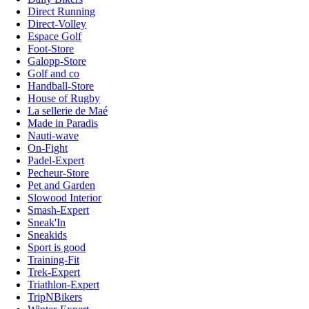
Direct Running
Direct-Volley
Espace Golf
Foot-Store
Galopp-Store
Golf and co
Handball-Store
House of Rugby
La sellerie de Maé
Made in Paradis
Nauti-wave
On-Fight
Padel-Expert
Pecheur-Store
Pet and Garden
Slowood Interior
Smash-Expert
Sneak'In
Sneakids
Sport is good
Training-Fit
Trek-Expert
Triathlon-Expert
TripNBikers