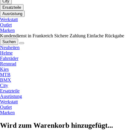
City
Ersatzteile
Ausrüstung
Werkstatt
Outlet
Marken
Kundendienst in Frankreich
Sichere Zahlung
Einfache Rückgabe
Suchen
Neuheiten
Helme
Fahrräder
Rennrad
Kies
MTB
BMX
City
Ersatzteile
Ausrüstung
Werkstatt
Outlet
Marken
Wird zum Warenkorb hinzugefügt...