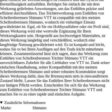
Bremsflüssigkeit aufzufüllen. Befolgen Sie einfach die mit dem
Werkzeug gelieferten Anweisungen, um das Entlüften präzise und
effizient durchzuführen. Das Trichterwerkzeug zum Entlüften von
Scheibenbremsen Shimano VTT ist compatible mit den meisten
Scheibenbremsen Shimano, wodurch ein vielseitiger Einsatz
gewährleistet ist. Egal, ob Sie ein Hobbyradfahrer oder ein Profi sind,
dieses Werkzeug wird eine wertvolle Ergänzung für Ihren
Werkzeugkasten sein. Hergestellt aus hochwertigen Materialien, ist
dieses Werkzeug langlebig und verschleißfest, wodurch eine
langfristige Nutzung gewährleistet wird. Es ist kompakt und leicht,
sodass Sie es bei Ihren Ausflügen auf den Trails leicht mitnehmen
können. Zusammenfassend lässt sich sagen, dass das Werkzeug zum
Entlüften von Scheibenbremsen Trichter Shimano VTT ein
unverzichtbares Zubehör für alle Liebhaber von VTT ist. Dank seiner
einfachen Handhabung, seiner Kompatibilität mit den meisten
Scheibenbremsen Shimano und seiner robusten Konstruktion sorgt
dieses Werkzeug dafür, dass Ihr Bremssystem stets in einwandfreiem
Zustand bleibt. Lassen Sie das Entlüften Ihrer Scheibenbremsen nicht
zur lästigen Pflicht werden. Entscheiden Sie sich für das Werkzeug
zum Entlüften von Scheibenbremsen Trichter Shimano VTT und
machen Sie es zu einer rapide und einfachen Aufgabe.
Zusätzliche Informationen
Marke
Shimano