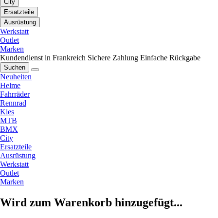
City
Ersatzteile
Ausrüstung
Werkstatt
Outlet
Marken
Kundendienst in Frankreich
Sichere Zahlung
Einfache Rückgabe
Suchen
Neuheiten
Helme
Fahrräder
Rennrad
Kies
MTB
BMX
City
Ersatzteile
Ausrüstung
Werkstatt
Outlet
Marken
Wird zum Warenkorb hinzugefügt...