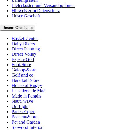
Zahlungsarten
Lieferkosten und Versandoptionen
Hinweis zum Datenschutz
Unser Geschäft
Unsere Geschäfte
Basket-Center
Daily Bikers
Direct Running
Direct-Volley
Espace Golf
Foot-Store
Galopp-Store
Golf and co
Handball-Store
House of Rugby
La sellerie de Maé
Made in Paradis
Nauti-wave
On-Fight
Padel-Expert
Pecheur-Store
Pet and Garden
Slowood Interior