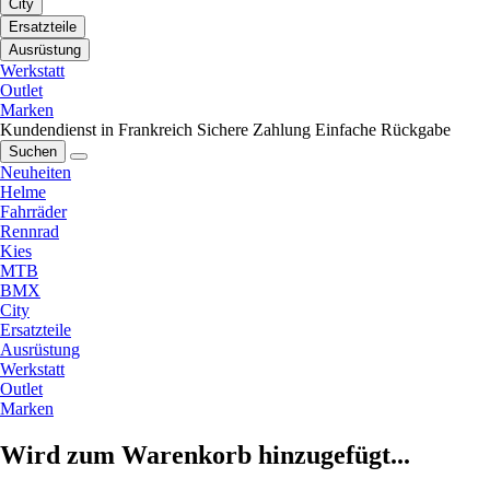
City
Ersatzteile
Ausrüstung
Werkstatt
Outlet
Marken
Kundendienst in Frankreich
Sichere Zahlung
Einfache Rückgabe
Suchen
Neuheiten
Helme
Fahrräder
Rennrad
Kies
MTB
BMX
City
Ersatzteile
Ausrüstung
Werkstatt
Outlet
Marken
Wird zum Warenkorb hinzugefügt...