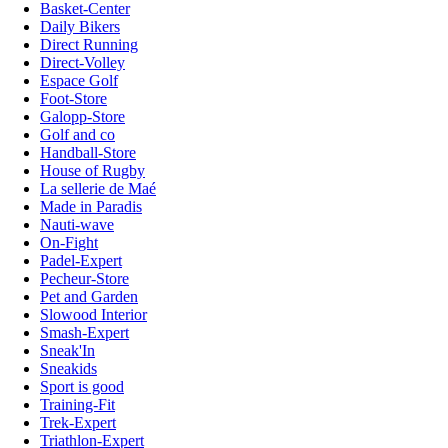
Basket-Center
Daily Bikers
Direct Running
Direct-Volley
Espace Golf
Foot-Store
Galopp-Store
Golf and co
Handball-Store
House of Rugby
La sellerie de Maé
Made in Paradis
Nauti-wave
On-Fight
Padel-Expert
Pecheur-Store
Pet and Garden
Slowood Interior
Smash-Expert
Sneak'In
Sneakids
Sport is good
Training-Fit
Trek-Expert
Triathlon-Expert