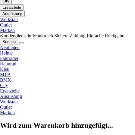
City
Ersatzteile
Ausrüstung
Werkstatt
Outlet
Marken
Kundendienst in Frankreich
Sichere Zahlung
Einfache Rückgabe
Suchen
Neuheiten
Helme
Fahrräder
Rennrad
Kies
MTB
BMX
City
Ersatzteile
Ausrüstung
Werkstatt
Outlet
Marken
Wird zum Warenkorb hinzugefügt...