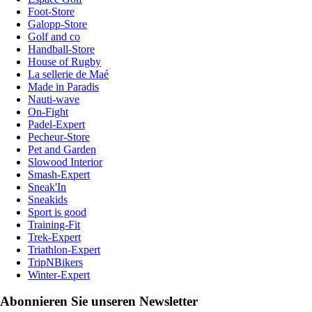
Foot-Store
Galopp-Store
Golf and co
Handball-Store
House of Rugby
La sellerie de Maé
Made in Paradis
Nauti-wave
On-Fight
Padel-Expert
Pecheur-Store
Pet and Garden
Slowood Interior
Smash-Expert
Sneak'In
Sneakids
Sport is good
Training-Fit
Trek-Expert
Triathlon-Expert
TripNBikers
Winter-Expert
Abonnieren Sie unseren Newsletter