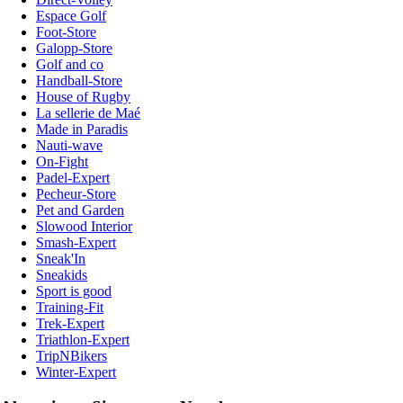
Espace Golf
Foot-Store
Galopp-Store
Golf and co
Handball-Store
House of Rugby
La sellerie de Maé
Made in Paradis
Nauti-wave
On-Fight
Padel-Expert
Pecheur-Store
Pet and Garden
Slowood Interior
Smash-Expert
Sneak'In
Sneakids
Sport is good
Training-Fit
Trek-Expert
Triathlon-Expert
TripNBikers
Winter-Expert