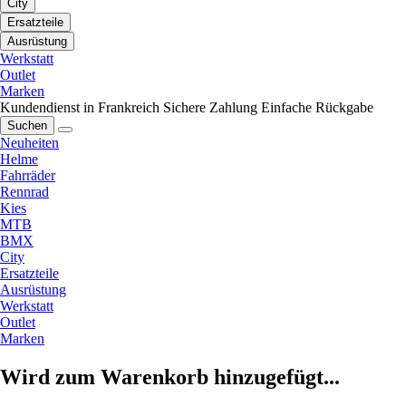
City
Ersatzteile
Ausrüstung
Werkstatt
Outlet
Marken
Kundendienst in Frankreich
Sichere Zahlung
Einfache Rückgabe
Suchen
Neuheiten
Helme
Fahrräder
Rennrad
Kies
MTB
BMX
City
Ersatzteile
Ausrüstung
Werkstatt
Outlet
Marken
Wird zum Warenkorb hinzugefügt...