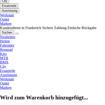
City
Ersatzteile
Ausrüstung
Werkstatt
Outlet
Marken
Kundendienst in Frankreich
Sichere Zahlung
Einfache Rückgabe
Suchen
Neuheiten
Helme
Fahrräder
Rennrad
Kies
MTB
BMX
City
Ersatzteile
Ausrüstung
Werkstatt
Outlet
Marken
Wird zum Warenkorb hinzugefügt...