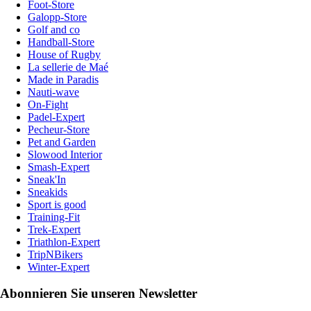
Foot-Store
Galopp-Store
Golf and co
Handball-Store
House of Rugby
La sellerie de Maé
Made in Paradis
Nauti-wave
On-Fight
Padel-Expert
Pecheur-Store
Pet and Garden
Slowood Interior
Smash-Expert
Sneak'In
Sneakids
Sport is good
Training-Fit
Trek-Expert
Triathlon-Expert
TripNBikers
Winter-Expert
Abonnieren Sie unseren Newsletter