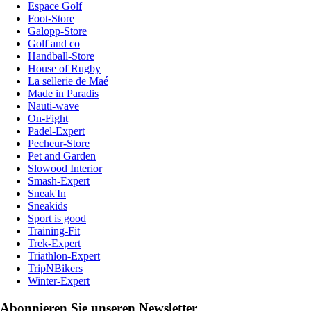
Espace Golf
Foot-Store
Galopp-Store
Golf and co
Handball-Store
House of Rugby
La sellerie de Maé
Made in Paradis
Nauti-wave
On-Fight
Padel-Expert
Pecheur-Store
Pet and Garden
Slowood Interior
Smash-Expert
Sneak'In
Sneakids
Sport is good
Training-Fit
Trek-Expert
Triathlon-Expert
TripNBikers
Winter-Expert
Abonnieren Sie unseren Newsletter