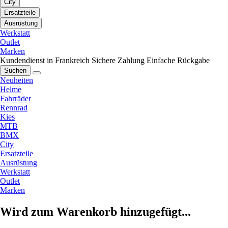
City
Ersatzteile
Ausrüstung
Werkstatt
Outlet
Marken
Kundendienst in Frankreich
Sichere Zahlung
Einfache Rückgabe
Suchen
Neuheiten
Helme
Fahrräder
Rennrad
Kies
MTB
BMX
City
Ersatzteile
Ausrüstung
Werkstatt
Outlet
Marken
Wird zum Warenkorb hinzugefügt...