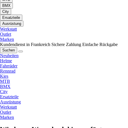
BMX
City
Ersatzteile
Ausrüstung
Werkstatt
Outlet
Marken
Kundendienst in Frankreich
Sichere Zahlung
Einfache Rückgabe
Suchen
Neuheiten
Helme
Fahrräder
Rennrad
Kies
MTB
BMX
City
Ersatzteile
Ausrüstung
Werkstatt
Outlet
Marken