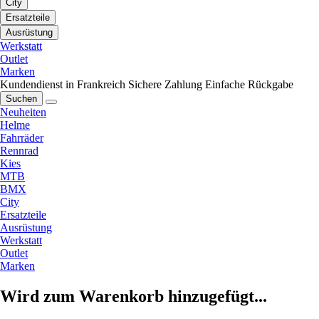
City
Ersatzteile
Ausrüstung
Werkstatt
Outlet
Marken
Kundendienst in Frankreich
Sichere Zahlung
Einfache Rückgabe
Suchen
Neuheiten
Helme
Fahrräder
Rennrad
Kies
MTB
BMX
City
Ersatzteile
Ausrüstung
Werkstatt
Outlet
Marken
Wird zum Warenkorb hinzugefügt...