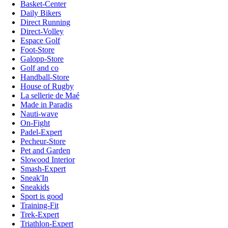
Basket-Center
Daily Bikers
Direct Running
Direct-Volley
Espace Golf
Foot-Store
Galopp-Store
Golf and co
Handball-Store
House of Rugby
La sellerie de Maé
Made in Paradis
Nauti-wave
On-Fight
Padel-Expert
Pecheur-Store
Pet and Garden
Slowood Interior
Smash-Expert
Sneak'In
Sneakids
Sport is good
Training-Fit
Trek-Expert
Triathlon-Expert