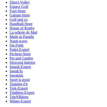
Direct-Volley
Espace Golf
Foot-Store
Galopp-Store
Golf and co
Handball-Store
House of Rugby
La sellerie de Maé
Made in Paradis
Nauti-wave
On-Fight
Padel-Expert
Pecheur-Store
Pet and Garden
Slowood Interior
Smash-Expert
Sneak'In
Sneakids
Sport is good
Training-Fit
Trek-Expert
Triathlon-Expert
TripNBikers
Winter-Expert