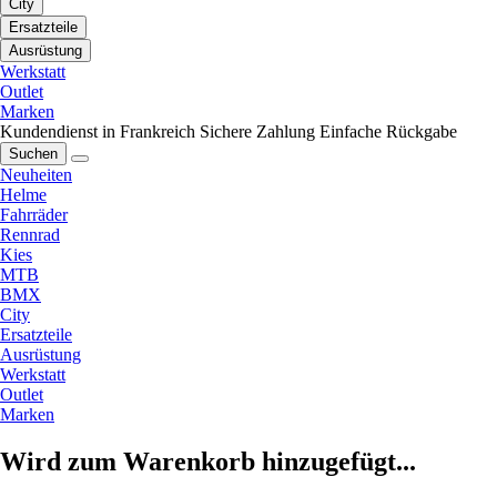
City
Ersatzteile
Ausrüstung
Werkstatt
Outlet
Marken
Kundendienst in Frankreich
Sichere Zahlung
Einfache Rückgabe
Suchen
Neuheiten
Helme
Fahrräder
Rennrad
Kies
MTB
BMX
City
Ersatzteile
Ausrüstung
Werkstatt
Outlet
Marken
Wird zum Warenkorb hinzugefügt...