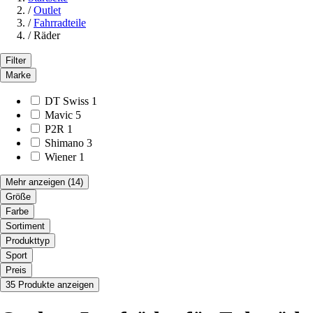
/
Outlet
/
Fahrradteile
/
Räder
Filter
Marke
DT Swiss
1
Mavic
5
P2R
1
Shimano
3
Wiener
1
Mehr anzeigen
(14)
Größe
Farbe
Sortiment
Produkttyp
Sport
Preis
35 Produkte anzeigen