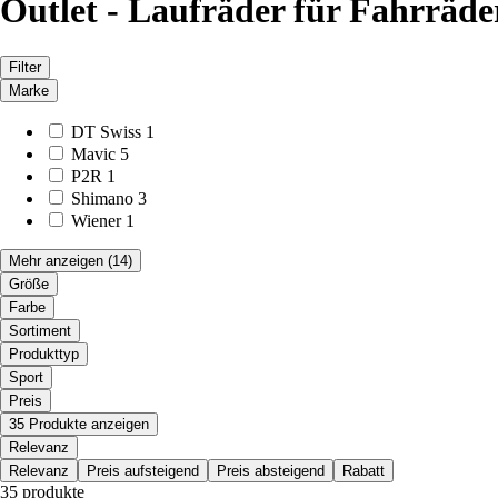
Outlet - Laufräder für Fahrräde
Filter
Marke
DT Swiss
1
Mavic
5
P2R
1
Shimano
3
Wiener
1
Mehr anzeigen
(14)
Größe
Farbe
Sortiment
Produkttyp
Sport
Preis
35 Produkte anzeigen
Relevanz
Relevanz
Preis aufsteigend
Preis absteigend
Rabatt
35 produkte