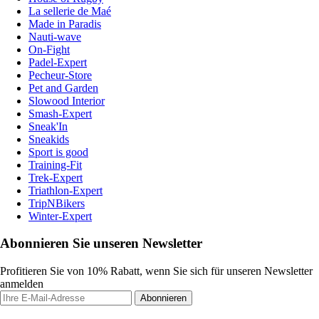
La sellerie de Maé
Made in Paradis
Nauti-wave
On-Fight
Padel-Expert
Pecheur-Store
Pet and Garden
Slowood Interior
Smash-Expert
Sneak'In
Sneakids
Sport is good
Training-Fit
Trek-Expert
Triathlon-Expert
TripNBikers
Winter-Expert
Abonnieren Sie unseren Newsletter
Profitieren Sie von 10% Rabatt, wenn Sie sich für unseren Newsletter
anmelden
Abonnieren