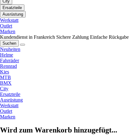
City
Ersatzteile
Ausrüstung
Werkstatt
Outlet
Marken
Kundendienst in Frankreich
Sichere Zahlung
Einfache Rückgabe
Suchen
Neuheiten
Helme
Fahrräder
Rennrad
Kies
MTB
BMX
City
Ersatzteile
Ausrüstung
Werkstatt
Outlet
Marken
Wird zum Warenkorb hinzugefügt...