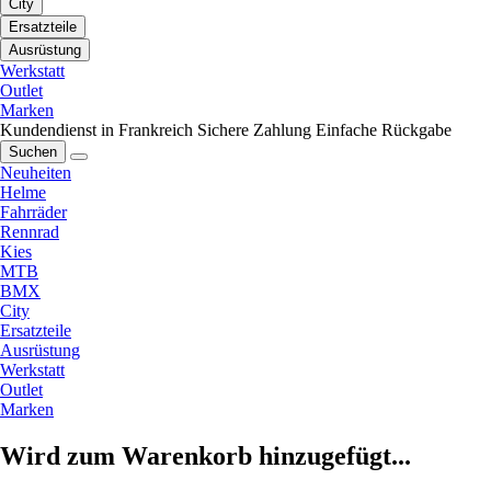
City
Ersatzteile
Ausrüstung
Werkstatt
Outlet
Marken
Kundendienst in Frankreich
Sichere Zahlung
Einfache Rückgabe
Suchen
Neuheiten
Helme
Fahrräder
Rennrad
Kies
MTB
BMX
City
Ersatzteile
Ausrüstung
Werkstatt
Outlet
Marken
Wird zum Warenkorb hinzugefügt...