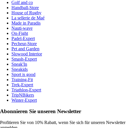
Golf and co
Handball-Store
House of Rugby
La sellerie de Maé
Made in Paradis
Nauti-wave
On-Fight
Padel-Expert
Pecheur-Store
Pet and Garden
Slowood Interior
Smash-Expert
Sneak'In
Sneakids
Sport is good
Training-Fit
Trek-Expert
Triathlon-Expert
TripNBikers
Winter-Expert
Abonnieren Sie unseren Newsletter
Profitieren Sie von 10% Rabatt, wenn Sie sich für unseren Newsletter
anmelden