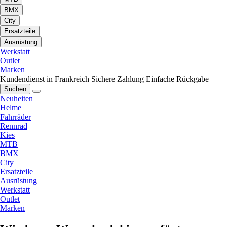
BMX
City
Ersatzteile
Ausrüstung
Werkstatt
Outlet
Marken
Kundendienst in Frankreich
Sichere Zahlung
Einfache Rückgabe
Suchen
Neuheiten
Helme
Fahrräder
Rennrad
Kies
MTB
BMX
City
Ersatzteile
Ausrüstung
Werkstatt
Outlet
Marken