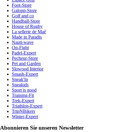
Foot-Store
Galopp-Store
Golf and co
Handball-Store
House of Rugby
La sellerie de Maé
Made in Paradis
Nauti-wave
On-Fight
Padel-Expert
Pecheur-Store
Pet and Garden
Slowood Interior
Smash-Expert
Sneak'In
Sneakids
Sport is good
Training-Fit
Trek-Expert
Triathlon-Expert
TripNBikers
Winter-Expert
Abonnieren Sie unseren Newsletter