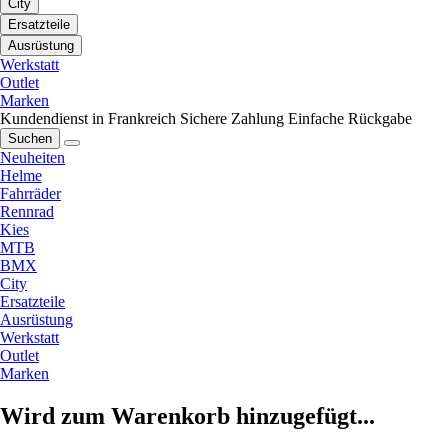
City
Ersatzteile
Ausrüstung
Werkstatt
Outlet
Marken
Kundendienst in Frankreich
Sichere Zahlung
Einfache Rückgabe
Suchen
Neuheiten
Helme
Fahrräder
Rennrad
Kies
MTB
BMX
City
Ersatzteile
Ausrüstung
Werkstatt
Outlet
Marken
Wird zum Warenkorb hinzugefügt...