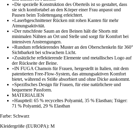
»Die spezielle Konstruktion des Oberteils ist so gestaltet, dass
sie sich komfortabel an den Körper einer Frau anpasst und
Pausen beim Toilettengang erleichtert.
»Laserbgeschnittener Rücken mit rohen Kanten für mehr
Atmungsaktivität.
»Der rutschfeste Saum an den Beinen hält die Shorts mit
minimalen Nähten an Ort und Stelle und sorgt für Komfort bei
intensiven Anstrengungen.
»Rundum reflektierendes Muster an den Oberschenkeln für 360°
Sichtbarkeit bei schwachem Licht.
»Zusätzliche reflektierende Elemente und metallisches Logo auf
der Rückseite der Beine.
»IN FUGA Chamois für Frauen, hergestellt in Italien, mit dem
patentierten Free-Flow-System, das atmungsaktiven Komfort
bietet, während es Stöße absorbiert und ohne Dicke auskommt.
»Spezifisches Design für Frauen, für eine natürlichere und
bequemere Passform.
MATERIALIEN
»Hauptteil: 65 % recyceltes Polyamid, 35 % Elasthan; Träger:
71 % Polyamid, 29 % Elasthan
Farbe: Schwarz
Kleidergröße (EUROPA): M