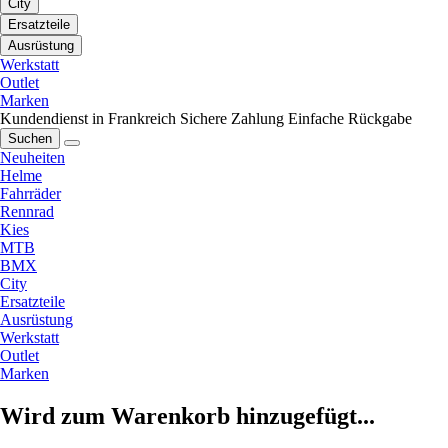
City
Ersatzteile
Ausrüstung
Werkstatt
Outlet
Marken
Kundendienst in Frankreich
Sichere Zahlung
Einfache Rückgabe
Suchen
Neuheiten
Helme
Fahrräder
Rennrad
Kies
MTB
BMX
City
Ersatzteile
Ausrüstung
Werkstatt
Outlet
Marken
Wird zum Warenkorb hinzugefügt...