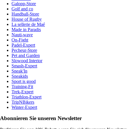
Galopp-Store
Golf and co
Handball-Store
House of Rugby
La sellerie de Maé
Made in Paradis
Nauti-wave
On-Fight
Padel-Expert
Pecheur-Store
Pet and Garden
Slowood Interior
Smash-Expert
Sneak'In
Sneakids
Sport is good
Training-Fit
Trek-Expert
Triathlon-Expert
TripNBikers
Winter-Expert
Abonnieren Sie unseren Newsletter