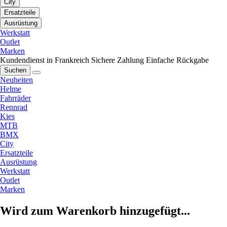
City
Ersatzteile
Ausrüstung
Werkstatt
Outlet
Marken
Kundendienst in Frankreich
Sichere Zahlung
Einfache Rückgabe
Suchen
Neuheiten
Helme
Fahrräder
Rennrad
Kies
MTB
BMX
City
Ersatzteile
Ausrüstung
Werkstatt
Outlet
Marken
Wird zum Warenkorb hinzugefügt...