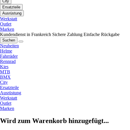
City
Ersatzteile
Ausrüstung
Werkstatt
Outlet
Marken
Kundendienst in Frankreich
Sichere Zahlung
Einfache Rückgabe
Suchen
Neuheiten
Helme
Fahrräder
Rennrad
Kies
MTB
BMX
City
Ersatzteile
Ausrüstung
Werkstatt
Outlet
Marken
Wird zum Warenkorb hinzugefügt...