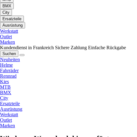
BMX
City
Ersatzteile
Ausrüstung
Werkstatt
Outlet
Marken
Kundendienst in Frankreich
Sichere Zahlung
Einfache Rückgabe
Suchen
Neuheiten
Helme
Fahrräder
Rennrad
Kies
MTB
BMX
City
Ersatzteile
Ausrüstung
Werkstatt
Outlet
Marken