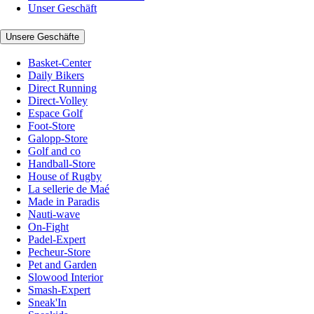
Unser Geschäft
Unsere Geschäfte
Basket-Center
Daily Bikers
Direct Running
Direct-Volley
Espace Golf
Foot-Store
Galopp-Store
Golf and co
Handball-Store
House of Rugby
La sellerie de Maé
Made in Paradis
Nauti-wave
On-Fight
Padel-Expert
Pecheur-Store
Pet and Garden
Slowood Interior
Smash-Expert
Sneak'In