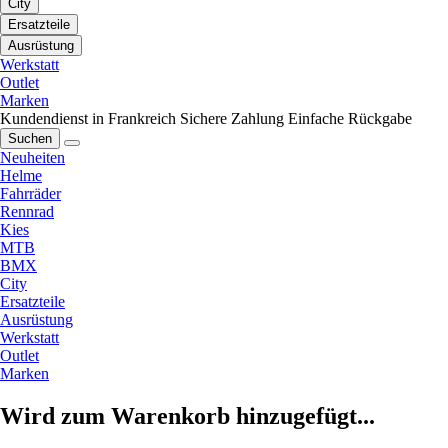
City
Ersatzteile
Ausrüstung
Werkstatt
Outlet
Marken
Kundendienst in Frankreich
Sichere Zahlung
Einfache Rückgabe
Suchen
Neuheiten
Helme
Fahrräder
Rennrad
Kies
MTB
BMX
City
Ersatzteile
Ausrüstung
Werkstatt
Outlet
Marken
Wird zum Warenkorb hinzugefügt...