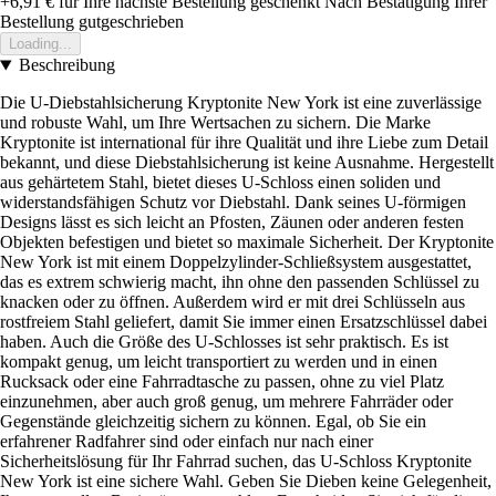
+6,91 €
für Ihre nächste Bestellung geschenkt
Nach Bestätigung Ihrer
Bestellung gutgeschrieben
Loading...
Beschreibung
Die U-Diebstahlsicherung Kryptonite New York ist eine zuverlässige
und robuste Wahl, um Ihre Wertsachen zu sichern. Die Marke
Kryptonite ist international für ihre Qualität und ihre Liebe zum Detail
bekannt, und diese Diebstahlsicherung ist keine Ausnahme. Hergestellt
aus gehärtetem Stahl, bietet dieses U-Schloss einen soliden und
widerstandsfähigen Schutz vor Diebstahl. Dank seines U-förmigen
Designs lässt es sich leicht an Pfosten, Zäunen oder anderen festen
Objekten befestigen und bietet so maximale Sicherheit. Der Kryptonite
New York ist mit einem Doppelzylinder-Schließsystem ausgestattet,
das es extrem schwierig macht, ihn ohne den passenden Schlüssel zu
knacken oder zu öffnen. Außerdem wird er mit drei Schlüsseln aus
rostfreiem Stahl geliefert, damit Sie immer einen Ersatzschlüssel dabei
haben. Auch die Größe des U-Schlosses ist sehr praktisch. Es ist
kompakt genug, um leicht transportiert zu werden und in einen
Rucksack oder eine Fahrradtasche zu passen, ohne zu viel Platz
einzunehmen, aber auch groß genug, um mehrere Fahrräder oder
Gegenstände gleichzeitig sichern zu können. Egal, ob Sie ein
erfahrener Radfahrer sind oder einfach nur nach einer
Sicherheitslösung für Ihr Fahrrad suchen, das U-Schloss Kryptonite
New York ist eine sichere Wahl. Geben Sie Dieben keine Gelegenheit,