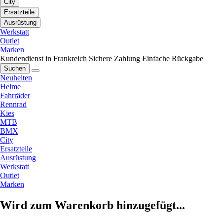
City
Ersatzteile
Ausrüstung
Werkstatt
Outlet
Marken
Kundendienst in Frankreich
Sichere Zahlung
Einfache Rückgabe
Suchen
Neuheiten
Helme
Fahrräder
Rennrad
Kies
MTB
BMX
City
Ersatzteile
Ausrüstung
Werkstatt
Outlet
Marken
Wird zum Warenkorb hinzugefügt...