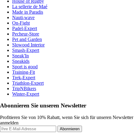
House of Rugby
La sellerie de Maé
Made in Paradis
Nauti-wave
On-Fight
Padel-Expert
Pecheur-Store
Pet and Garden
Slowood Interior
Smash-Expert
Sneak'In
Sneakids
Sport is good
Training-Fit
Trek-Expert
Triathlon-Expert
TripNBikers
Winter-Expert
Abonnieren Sie unseren Newsletter
Profitieren Sie von 10% Rabatt, wenn Sie sich für unseren Newsletter
anmelden
Abonnieren