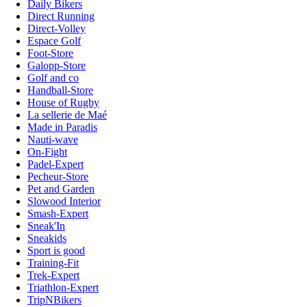
Daily Bikers
Direct Running
Direct-Volley
Espace Golf
Foot-Store
Galopp-Store
Golf and co
Handball-Store
House of Rugby
La sellerie de Maé
Made in Paradis
Nauti-wave
On-Fight
Padel-Expert
Pecheur-Store
Pet and Garden
Slowood Interior
Smash-Expert
Sneak'In
Sneakids
Sport is good
Training-Fit
Trek-Expert
Triathlon-Expert
TripNBikers