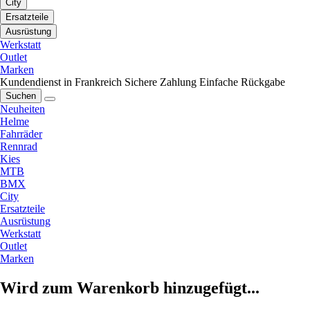
City
Ersatzteile
Ausrüstung
Werkstatt
Outlet
Marken
Kundendienst in Frankreich
Sichere Zahlung
Einfache Rückgabe
Suchen
Neuheiten
Helme
Fahrräder
Rennrad
Kies
MTB
BMX
City
Ersatzteile
Ausrüstung
Werkstatt
Outlet
Marken
Wird zum Warenkorb hinzugefügt...