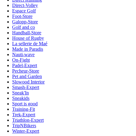
Direct-Volley
Espace Golf
Foot-Store
Galopp-Store
Golf and co
Handball-Store
House of Rugby
La sellerie de Maé
Made in Paradis
Nauti-wave
On-Fight
Padel-Expert
Pecheur-Store
Pet and Garden
Slowood Interior
Smash-Expert
Sneak'In
Sneakids
Sport is good
Training-Fit
Trek-Expert
Triathlon-Expert
TripNBikers
Winter-Expert