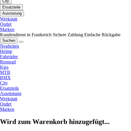
City
Ersatzteile
Ausrüstung
Werkstatt
Outlet
Marken
Kundendienst in Frankreich
Sichere Zahlung
Einfache Rückgabe
Suchen
Neuheiten
Helme
Fahrräder
Rennrad
Kies
MTB
BMX
City
Ersatzteile
Ausrüstung
Werkstatt
Outlet
Marken
Wird zum Warenkorb hinzugefügt...