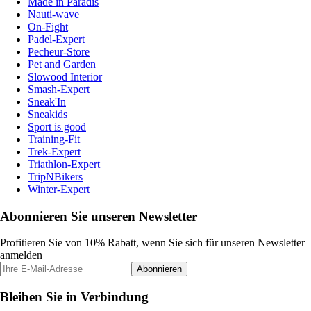
Made in Paradis
Nauti-wave
On-Fight
Padel-Expert
Pecheur-Store
Pet and Garden
Slowood Interior
Smash-Expert
Sneak'In
Sneakids
Sport is good
Training-Fit
Trek-Expert
Triathlon-Expert
TripNBikers
Winter-Expert
Abonnieren Sie unseren Newsletter
Profitieren Sie von 10% Rabatt, wenn Sie sich für unseren Newsletter
anmelden
Abonnieren
Bleiben Sie in Verbindung