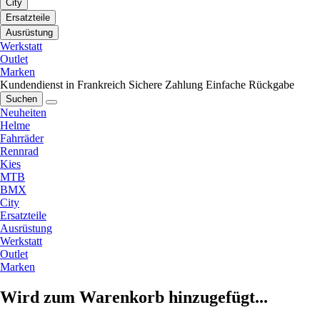
City
Ersatzteile
Ausrüstung
Werkstatt
Outlet
Marken
Kundendienst in Frankreich
Sichere Zahlung
Einfache Rückgabe
Suchen
Neuheiten
Helme
Fahrräder
Rennrad
Kies
MTB
BMX
City
Ersatzteile
Ausrüstung
Werkstatt
Outlet
Marken
Wird zum Warenkorb hinzugefügt...