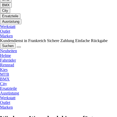
BMX
City
Ersatzteile
Ausrüstung
Werkstatt
Outlet
Marken
Kundendienst in Frankreich
Sichere Zahlung
Einfache Rückgabe
Suchen
Neuheiten
Helme
Fahrräder
Rennrad
Kies
MTB
BMX
City
Ersatzteile
Ausrüstung
Werkstatt
Outlet
Marken