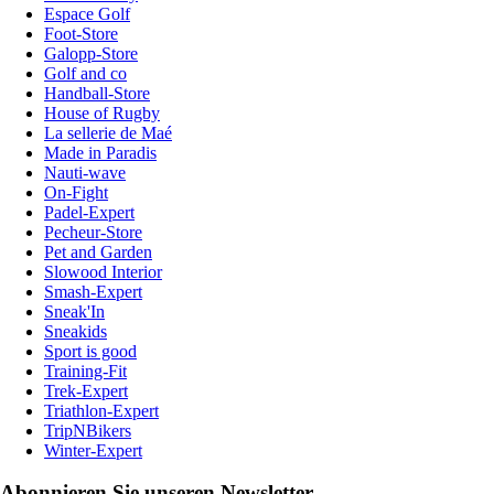
Espace Golf
Foot-Store
Galopp-Store
Golf and co
Handball-Store
House of Rugby
La sellerie de Maé
Made in Paradis
Nauti-wave
On-Fight
Padel-Expert
Pecheur-Store
Pet and Garden
Slowood Interior
Smash-Expert
Sneak'In
Sneakids
Sport is good
Training-Fit
Trek-Expert
Triathlon-Expert
TripNBikers
Winter-Expert
Abonnieren Sie unseren Newsletter