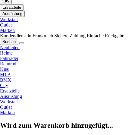
City
Ersatzteile
Ausrüstung
Werkstatt
Outlet
Marken
Kundendienst in Frankreich
Sichere Zahlung
Einfache Rückgabe
Suchen
Neuheiten
Helme
Fahrräder
Rennrad
Kies
MTB
BMX
City
Ersatzteile
Ausrüstung
Werkstatt
Outlet
Marken
Wird zum Warenkorb hinzugefügt...