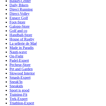
Basket-Center
Daily Bikers
Direct Running
Direct-Volley
Espace Golf
Foot-Store
Galopp-Store
Golf and co
Handball-Store
House of Rugby
La sellerie de Maé
Made in Paradis
Nauti-wave
On-Fight
Padel-Expert
Pecheur-Store
Pet and Garden
Slowood Interior
Smash-Expert
Sneak'In
Sneakids
Sport is good
Training-Fit
Trek-Expert
Triathlon-Expert