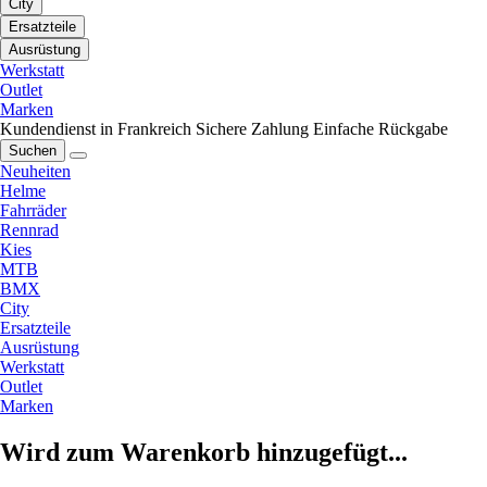
City
Ersatzteile
Ausrüstung
Werkstatt
Outlet
Marken
Kundendienst in Frankreich
Sichere Zahlung
Einfache Rückgabe
Suchen
Neuheiten
Helme
Fahrräder
Rennrad
Kies
MTB
BMX
City
Ersatzteile
Ausrüstung
Werkstatt
Outlet
Marken
Wird zum Warenkorb hinzugefügt...