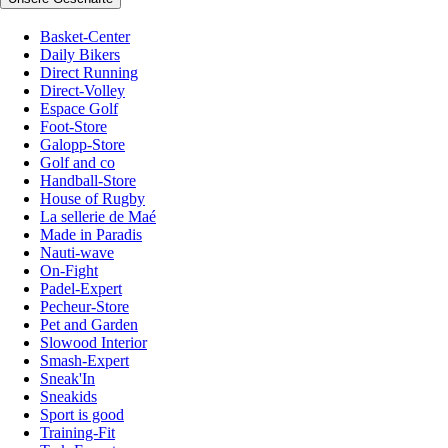
Basket-Center
Daily Bikers
Direct Running
Direct-Volley
Espace Golf
Foot-Store
Galopp-Store
Golf and co
Handball-Store
House of Rugby
La sellerie de Maé
Made in Paradis
Nauti-wave
On-Fight
Padel-Expert
Pecheur-Store
Pet and Garden
Slowood Interior
Smash-Expert
Sneak'In
Sneakids
Sport is good
Training-Fit