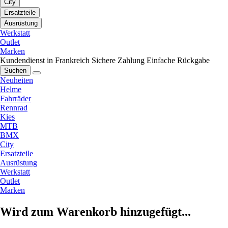
City
Ersatzteile
Ausrüstung
Werkstatt
Outlet
Marken
Kundendienst in Frankreich
Sichere Zahlung
Einfache Rückgabe
Suchen
Neuheiten
Helme
Fahrräder
Rennrad
Kies
MTB
BMX
City
Ersatzteile
Ausrüstung
Werkstatt
Outlet
Marken
Wird zum Warenkorb hinzugefügt...