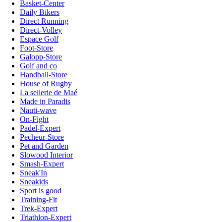
Basket-Center
Daily Bikers
Direct Running
Direct-Volley
Espace Golf
Foot-Store
Galopp-Store
Golf and co
Handball-Store
House of Rugby
La sellerie de Maé
Made in Paradis
Nauti-wave
On-Fight
Padel-Expert
Pecheur-Store
Pet and Garden
Slowood Interior
Smash-Expert
Sneak'In
Sneakids
Sport is good
Training-Fit
Trek-Expert
Triathlon-Expert