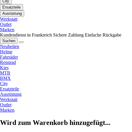
City
Ersatzteile
Ausrüstung
Werkstatt
Outlet
Marken
Kundendienst in Frankreich
Sichere Zahlung
Einfache Rückgabe
Suchen
Neuheiten
Helme
Fahrräder
Rennrad
Kies
MTB
BMX
City
Ersatzteile
Ausrüstung
Werkstatt
Outlet
Marken
Wird zum Warenkorb hinzugefügt...