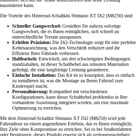
maximieren kann.
Die Vorteile des Hinterrad-Schaltkits Shimano XT Di2 (M8250) sind:
Schneller Gangwechsel:
Genießen Sie nahezu sofortige
Gangwechsel, die es Ihnen ermöglichen, sich schnell an
unterschiedliche Terrain anzupassen.
Erhöhte Präzision:
Die Di2-Technologie sorgt für eine perfekte
Kettenausrichtung, was den Verschleiß reduziert und die
Effizienz Ihres Fahrrads verbessert.
Haltbarkeit:
Entwickelt, um den schwierigsten Bedingungen
standzuhalten, ist dieser Schalthebel aus robusten Materialien
gefertigt, die eine langfristige Leistung garantieren.
Einfache Installation:
Das Kit ist so konzipiert, dass es einfach
zu installieren ist, was die Montage an Ihrem Fahrrad zum
Kinderspiel macht.
Personalisierung:
Kompatibel mit verschiedenen
Konfigurationen, kann dieser Schalthebel problemlos in Ihre
vorhandene Ausrüstung integriert werden, um eine maximale
Optimierung zu erreichen.
Mit dem Hinterrad-Schaltkit Shimano XT Di2 (M8250) wird jede
Fahrradtour zu einem angenehmen Erlebnis, das es Ihnen ermöglicht,
Ihre Ziele ohne Kompromisse zu erreichen. Sei es bei Straßenfahrten
oder Bergtouren, dieses Produkt erweist sich als vertrauenswürdiger