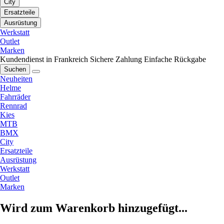
City
Ersatzteile
Ausrüstung
Werkstatt
Outlet
Marken
Kundendienst in Frankreich
Sichere Zahlung
Einfache Rückgabe
Suchen
Neuheiten
Helme
Fahrräder
Rennrad
Kies
MTB
BMX
City
Ersatzteile
Ausrüstung
Werkstatt
Outlet
Marken
Wird zum Warenkorb hinzugefügt...