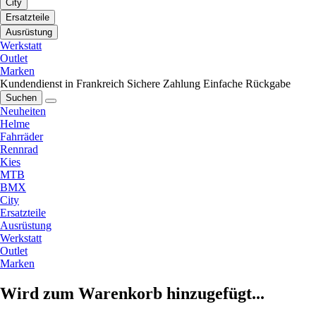
City
Ersatzteile
Ausrüstung
Werkstatt
Outlet
Marken
Kundendienst in Frankreich
Sichere Zahlung
Einfache Rückgabe
Suchen
Neuheiten
Helme
Fahrräder
Rennrad
Kies
MTB
BMX
City
Ersatzteile
Ausrüstung
Werkstatt
Outlet
Marken
Wird zum Warenkorb hinzugefügt...