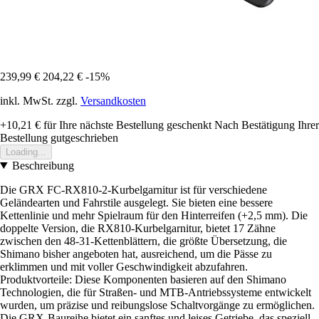
239,99 €
204,22 €
-15%
inkl. MwSt. zzgl.
Versandkosten
+10,21 €
für Ihre nächste Bestellung geschenkt
Nach Bestätigung Ihrer
Bestellung gutgeschrieben
Loading...
Beschreibung
Die GRX FC-RX810-2-Kurbelgarnitur ist für verschiedene
Geländearten und Fahrstile ausgelegt. Sie bieten eine bessere
Kettenlinie und mehr Spielraum für den Hinterreifen (+2,5 mm). Die
doppelte Version, die RX810-Kurbelgarnitur, bietet 17 Zähne
zwischen den 48-31-Kettenblättern, die größte Übersetzung, die
Shimano bisher angeboten hat, ausreichend, um die Pässe zu
erklimmen und mit voller Geschwindigkeit abzufahren.
Produktvorteile: Diese Komponenten basieren auf den Shimano
Technologien, die für Straßen- und MTB-Antriebssysteme entwickelt
wurden, um präzise und reibungslose Schaltvorgänge zu ermöglichen.
Die GRX-Baureihe bietet ein sanftes und leises Getriebe, das speziell