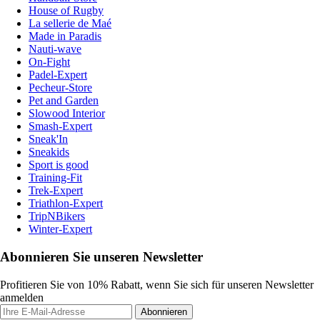
House of Rugby
La sellerie de Maé
Made in Paradis
Nauti-wave
On-Fight
Padel-Expert
Pecheur-Store
Pet and Garden
Slowood Interior
Smash-Expert
Sneak'In
Sneakids
Sport is good
Training-Fit
Trek-Expert
Triathlon-Expert
TripNBikers
Winter-Expert
Abonnieren Sie unseren Newsletter
Profitieren Sie von 10% Rabatt, wenn Sie sich für unseren Newsletter
anmelden
Abonnieren