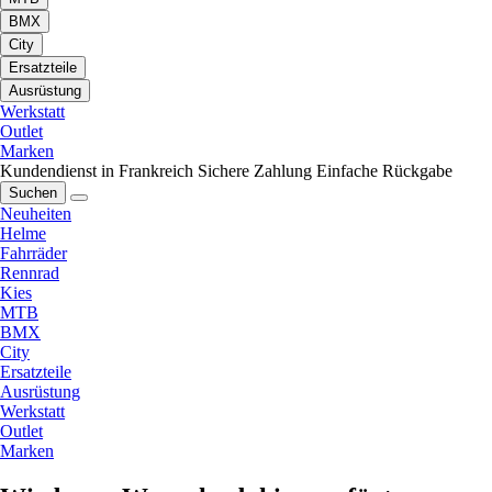
BMX
City
Ersatzteile
Ausrüstung
Werkstatt
Outlet
Marken
Kundendienst in Frankreich
Sichere Zahlung
Einfache Rückgabe
Suchen
Neuheiten
Helme
Fahrräder
Rennrad
Kies
MTB
BMX
City
Ersatzteile
Ausrüstung
Werkstatt
Outlet
Marken