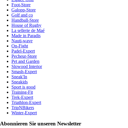
Foot-Store
Galopp-Store
Golf and co
Handball-Store
House of Rugby
La sellerie de Maé
Made in Paradis
Nauti-wave
On-Fight
Padel-Expert
Pecheur-Store
Pet and Garden
Slowood Interior
Smash-Expert
Sneak'In
Sneakids
Sport is good
Training-Fit
Trek-Expert
Triathlon-Expert
TripNBikers
Winter-Expert
Abonnieren Sie unseren Newsletter