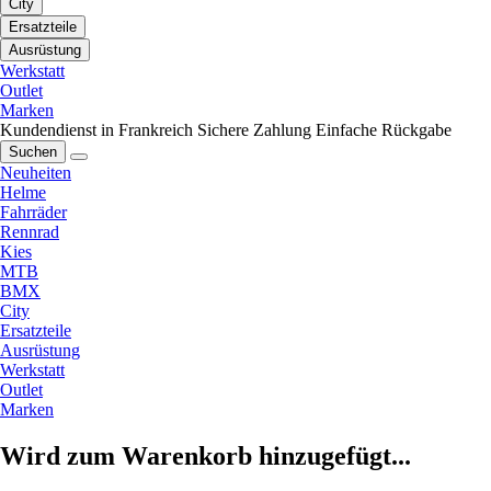
City
Ersatzteile
Ausrüstung
Werkstatt
Outlet
Marken
Kundendienst in Frankreich
Sichere Zahlung
Einfache Rückgabe
Suchen
Neuheiten
Helme
Fahrräder
Rennrad
Kies
MTB
BMX
City
Ersatzteile
Ausrüstung
Werkstatt
Outlet
Marken
Wird zum Warenkorb hinzugefügt...