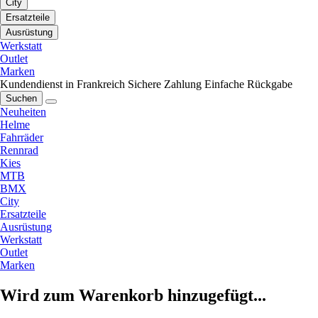
City
Ersatzteile
Ausrüstung
Werkstatt
Outlet
Marken
Kundendienst in Frankreich
Sichere Zahlung
Einfache Rückgabe
Suchen
Neuheiten
Helme
Fahrräder
Rennrad
Kies
MTB
BMX
City
Ersatzteile
Ausrüstung
Werkstatt
Outlet
Marken
Wird zum Warenkorb hinzugefügt...