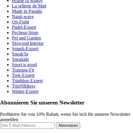
House of Rugby
La sellerie de Maé
Made in Paradis
Nauti-wave
On-Fight
Padel-Expert
Pecheur-Store
Pet and Garden
Slowood Interior
Smash-Expert
Sneak'In
Sneakids
Sport is good
Training-Fit
Trek-Expert
Triathlon-Expert
TripNBikers
Winter-Expert
Abonnieren Sie unseren Newsletter
Profitieren Sie von 10% Rabatt, wenn Sie sich für unseren Newsletter
anmelden
Abonnieren