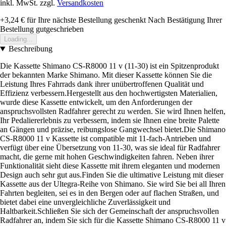
inkl. MwSt. zzgl.
Versandkosten
+3,24 €
für Ihre nächste Bestellung geschenkt
Nach Bestätigung Ihrer
Bestellung gutgeschrieben
Loading...
Beschreibung
Die Kassette Shimano CS-R8000 11 v (11-30) ist ein Spitzenprodukt
der bekannten Marke Shimano. Mit dieser Kassette können Sie die
Leistung Ihres Fahrrads dank ihrer unübertroffenen Qualität und
Effizienz verbessern.Hergestellt aus den hochwertigsten Materialien,
wurde diese Kassette entwickelt, um den Anforderungen der
anspruchsvollsten Radfahrer gerecht zu werden. Sie wird Ihnen helfen,
Ihr Pedaliererlebnis zu verbessern, indem sie Ihnen eine breite Palette
an Gängen und präzise, reibungslose Gangwechsel bietet.Die Shimano
CS-R8000 11 v Kassette ist compatible mit 11-fach-Antrieben und
verfügt über eine Übersetzung von 11-30, was sie ideal für Radfahrer
macht, die gerne mit hohen Geschwindigkeiten fahren. Neben ihrer
Funktionalität sieht diese Kassette mit ihrem eleganten und modernen
Design auch sehr gut aus.Finden Sie die ultimative Leistung mit dieser
Kassette aus der Ultegra-Reihe von Shimano. Sie wird Sie bei all Ihren
Fahrten begleiten, sei es in den Bergen oder auf flachen Straßen, und
bietet dabei eine unvergleichliche Zuverlässigkeit und
Haltbarkeit.Schließen Sie sich der Gemeinschaft der anspruchsvollen
Radfahrer an, indem Sie sich für die Kassette Shimano CS-R8000 11 v