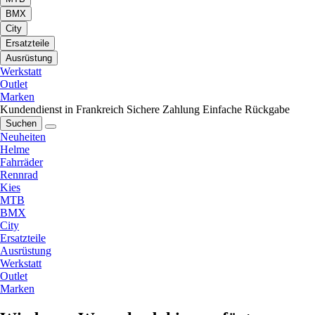
BMX
City
Ersatzteile
Ausrüstung
Werkstatt
Outlet
Marken
Kundendienst in Frankreich
Sichere Zahlung
Einfache Rückgabe
Suchen
Neuheiten
Helme
Fahrräder
Rennrad
Kies
MTB
BMX
City
Ersatzteile
Ausrüstung
Werkstatt
Outlet
Marken