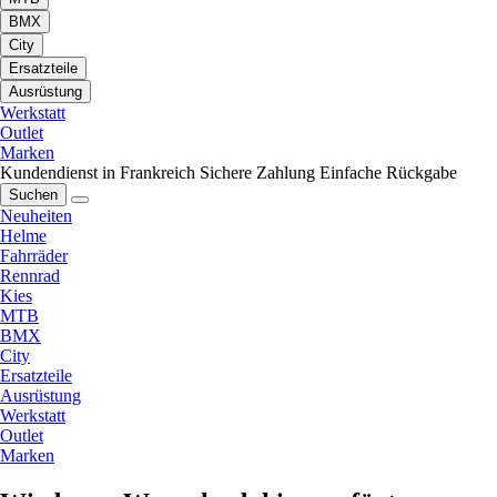
BMX
City
Ersatzteile
Ausrüstung
Werkstatt
Outlet
Marken
Kundendienst in Frankreich
Sichere Zahlung
Einfache Rückgabe
Suchen
Neuheiten
Helme
Fahrräder
Rennrad
Kies
MTB
BMX
City
Ersatzteile
Ausrüstung
Werkstatt
Outlet
Marken