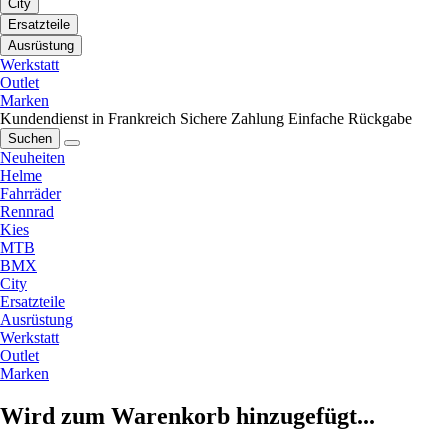
City
Ersatzteile
Ausrüstung
Werkstatt
Outlet
Marken
Kundendienst in Frankreich
Sichere Zahlung
Einfache Rückgabe
Suchen
Neuheiten
Helme
Fahrräder
Rennrad
Kies
MTB
BMX
City
Ersatzteile
Ausrüstung
Werkstatt
Outlet
Marken
Wird zum Warenkorb hinzugefügt...