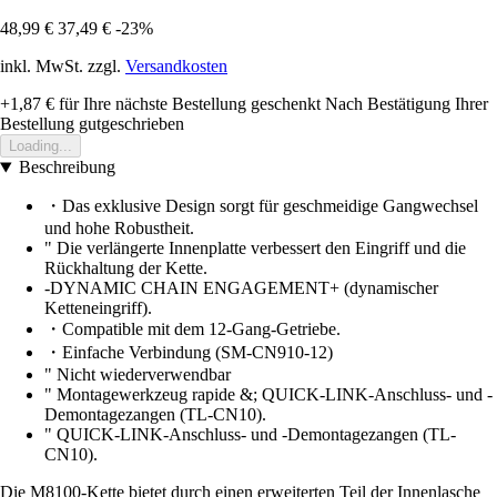
48,99 €
37,49 €
-23%
inkl. MwSt. zzgl.
Versandkosten
+1,87 €
für Ihre nächste Bestellung geschenkt
Nach Bestätigung Ihrer
Bestellung gutgeschrieben
Loading...
Beschreibung
・Das exklusive Design sorgt für geschmeidige Gangwechsel
und hohe Robustheit.
" Die verlängerte Innenplatte verbessert den Eingriff und die
Rückhaltung der Kette.
-DYNAMIC CHAIN ENGAGEMENT+ (dynamischer
Ketteneingriff).
・Compatible mit dem 12-Gang-Getriebe.
・Einfache Verbindung (SM-CN910-12)
" Nicht wiederverwendbar
" Montagewerkzeug rapide &; QUICK-LINK-Anschluss- und -
Demontagezangen (TL-CN10).
" QUICK-LINK-Anschluss- und -Demontagezangen (TL-
CN10).
Die M8100-Kette bietet durch einen erweiterten Teil der Innenlasche