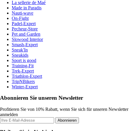
La sellerie de Maé
Made in Paradis
Nauti-wave
On-Fight
Padel-Expert
Pecheur-Store
Pet and Garden
Slowood Interior
Smash-Expert
Sneak'In
Sneakids
Sport is good
Training-Fit
Trek-Expert
Triathlon-Expert
TripNBikers
Winter-Expert
Abonnieren Sie unseren Newsletter
Profitieren Sie von 10% Rabatt, wenn Sie sich für unseren Newsletter
anmelden
Abonnieren