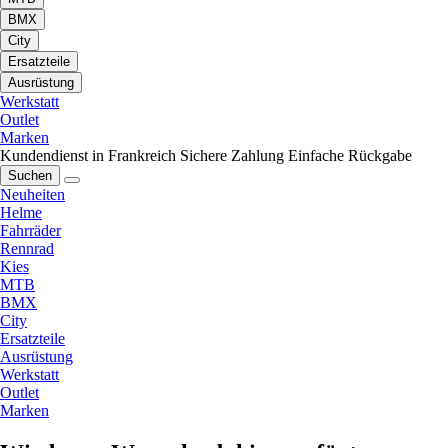
BMX
City
Ersatzteile
Ausrüstung
Werkstatt
Outlet
Marken
Kundendienst in Frankreich
Sichere Zahlung
Einfache Rückgabe
Suchen
Neuheiten
Helme
Fahrräder
Rennrad
Kies
MTB
BMX
City
Ersatzteile
Ausrüstung
Werkstatt
Outlet
Marken