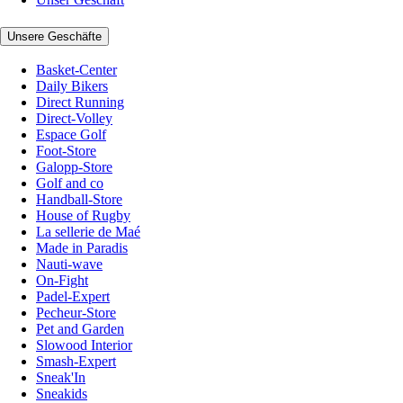
Unsere Geschäfte
Basket-Center
Daily Bikers
Direct Running
Direct-Volley
Espace Golf
Foot-Store
Galopp-Store
Golf and co
Handball-Store
House of Rugby
La sellerie de Maé
Made in Paradis
Nauti-wave
On-Fight
Padel-Expert
Pecheur-Store
Pet and Garden
Slowood Interior
Smash-Expert
Sneak'In
Sneakids