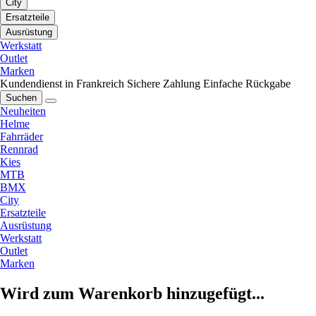
City
Ersatzteile
Ausrüstung
Werkstatt
Outlet
Marken
Kundendienst in Frankreich
Sichere Zahlung
Einfache Rückgabe
Suchen
Neuheiten
Helme
Fahrräder
Rennrad
Kies
MTB
BMX
City
Ersatzteile
Ausrüstung
Werkstatt
Outlet
Marken
Wird zum Warenkorb hinzugefügt...