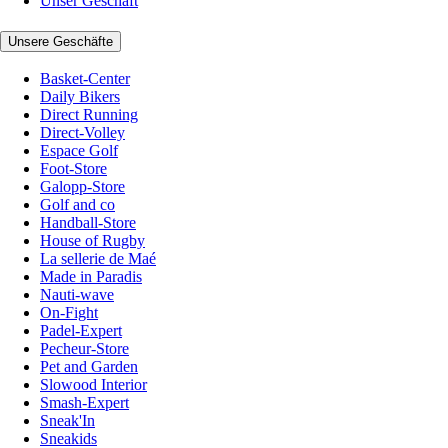
Unser Geschäft
Unsere Geschäfte
Basket-Center
Daily Bikers
Direct Running
Direct-Volley
Espace Golf
Foot-Store
Galopp-Store
Golf and co
Handball-Store
House of Rugby
La sellerie de Maé
Made in Paradis
Nauti-wave
On-Fight
Padel-Expert
Pecheur-Store
Pet and Garden
Slowood Interior
Smash-Expert
Sneak'In
Sneakids