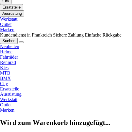
City
Ersatzteile
Ausrüstung
Werkstatt
Outlet
Marken
Kundendienst in Frankreich
Sichere Zahlung
Einfache Rückgabe
Suchen
Neuheiten
Helme
Fahrräder
Rennrad
Kies
MTB
BMX
City
Ersatzteile
Ausrüstung
Werkstatt
Outlet
Marken
Wird zum Warenkorb hinzugefügt...