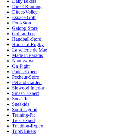
Daily Bikers
Direct Running
Direct-Volley
Espace Golf
Foot-Store
Galopp-Store
Golf and co
Handball-Store
House of Rugby
La sellerie de Maé
Made in Paradis
Nauti-wave
On-Fight
Padel-Expert
Pecheur-Store
Pet and Garden
Slowood Interior
Smash-Expert
Sneak'In
Sneakids
Sport is good
Training-Fit
Trek-Expert
Triathlon-Expert
TripNBikers