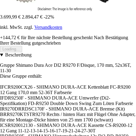
3.699,99 €
2.894,47 €
-22%
inkl. MwSt. zzgl.
Versandkosten
+144,72 €
für Ihre nächste Bestellung geschenkt
Nach Bestätigung
Ihrer Bestellung gutgeschrieben
Loading...
Beschreibung
Gruppe Shimano Dura Ace DI2 R9270 F/Disque, 170 mm, 52x36T,
11-30
Diese Gruppe enthält:
IFCR9200CX26 - SHIMANO DURA-ACE Kettenblatt FC-R9200
12 Gang 170,0 mm 52-36T Farbserie
IFDR9250F - SHIMANO DURA-ACE Umwerfer (Di2-
Spezifikation) FD-R9250 Double Down Swing Zum Löten Farbserie
IR9270DRRDSC170F - SHIMANO DURA-ACE Bremse (Kit)
BRR9270KTSTR9270 Rechts / hinten Harz mit Flügel Ohne Adapter,
für eine Montage-Dicke hinten von 25 mm 1700 (schwarz)
ICSR920012130 - SHIMANO DURA-ACE Kassette CS-R9200-12
12 Gang 11-12-13-14-15-16-17-19-21-24-27-30T