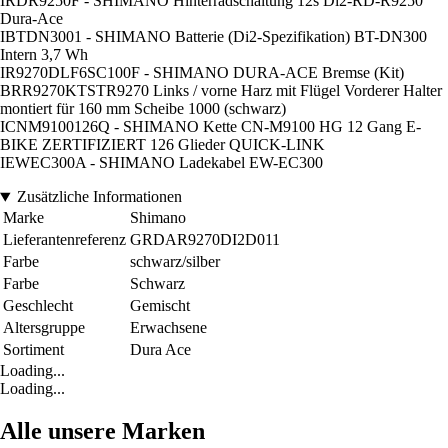
IRDR9250F - SHIMANO Hinterradschaltung 12s Di2-RD-R9250
Dura-Ace
IBTDN3001 - SHIMANO Batterie (Di2-Spezifikation) BT-DN300
Intern 3,7 Wh
IR9270DLF6SC100F - SHIMANO DURA-ACE Bremse (Kit)
BRR9270KTSTR9270 Links / vorne Harz mit Flügel Vorderer Halter
montiert für 160 mm Scheibe 1000 (schwarz)
ICNM9100126Q - SHIMANO Kette CN-M9100 HG 12 Gang E-
BIKE ZERTIFIZIERT 126 Glieder QUICK-LINK
IEWEC300A - SHIMANO Ladekabel EW-EC300
Zusätzliche Informationen
Marke
Shimano
Lieferantenreferenz
GRDAR9270DI2D011
Farbe
schwarz/silber
Farbe
Schwarz
Geschlecht
Gemischt
Altersgruppe
Erwachsene
Sortiment
Dura Ace
Loading...
Loading...
Alle unsere Marken