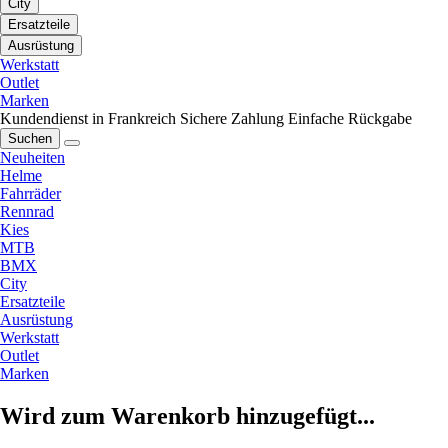
City
Ersatzteile
Ausrüstung
Werkstatt
Outlet
Marken
Kundendienst in Frankreich
Sichere Zahlung
Einfache Rückgabe
Suchen
Neuheiten
Helme
Fahrräder
Rennrad
Kies
MTB
BMX
City
Ersatzteile
Ausrüstung
Werkstatt
Outlet
Marken
Wird zum Warenkorb hinzugefügt...