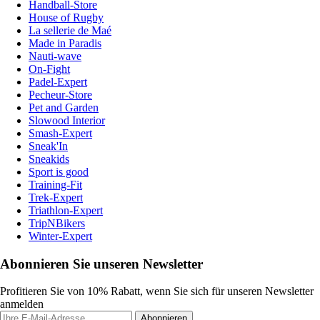
Handball-Store
House of Rugby
La sellerie de Maé
Made in Paradis
Nauti-wave
On-Fight
Padel-Expert
Pecheur-Store
Pet and Garden
Slowood Interior
Smash-Expert
Sneak'In
Sneakids
Sport is good
Training-Fit
Trek-Expert
Triathlon-Expert
TripNBikers
Winter-Expert
Abonnieren Sie unseren Newsletter
Profitieren Sie von 10% Rabatt, wenn Sie sich für unseren Newsletter
anmelden
Abonnieren