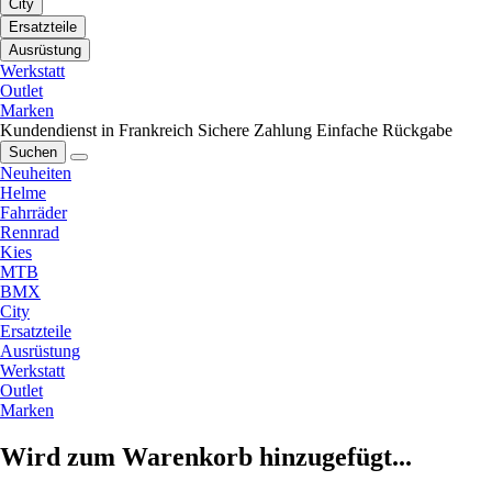
City
Ersatzteile
Ausrüstung
Werkstatt
Outlet
Marken
Kundendienst in Frankreich
Sichere Zahlung
Einfache Rückgabe
Suchen
Neuheiten
Helme
Fahrräder
Rennrad
Kies
MTB
BMX
City
Ersatzteile
Ausrüstung
Werkstatt
Outlet
Marken
Wird zum Warenkorb hinzugefügt...